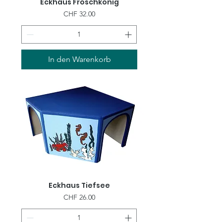
Eckhaus Froschkönig
Preis
CHF 32.00
In den Warenkorb
Eckhaus Tiefsee
Preis
CHF 26.00