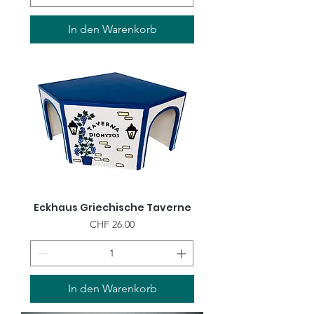
In den Warenkorb
Eckhaus Griechische Taverne
Preis
CHF 26.00
In den Warenkorb