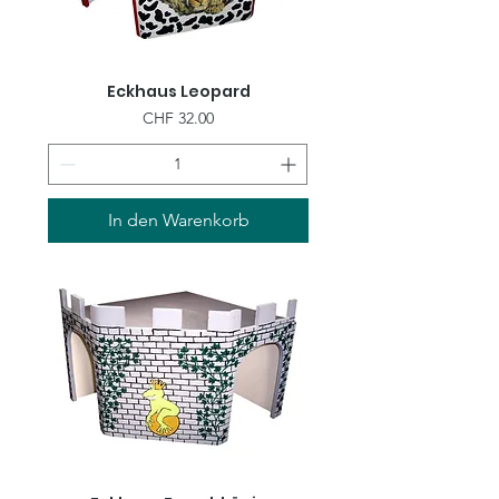
Eckhaus Leopard
Preis
CHF 32.00
In den Warenkorb