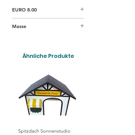
EURO 8.00
Masse
30cm x 25cm
Ähnliche Produkte
Spitzdach Sonnenstudio
Spitzdach Hairsalon X