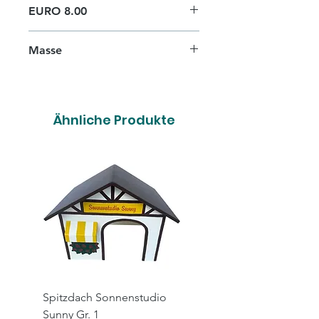
EURO 8.00
Masse
30cm x 25cm
Ähnliche Produkte
Spitzdach Sonnenstudio
Spitzdach Hairsalon X
Sunny Gr. 1
Gr. 1