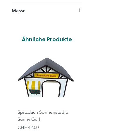
Masse
L 34,5cm x T 29,5cm x H 26cm
Ähnliche Produkte
Spitzdach Sonnenstudio
Spitzdach Hairsalon X
Sunny Gr. 1
Gr. 1
Preis
Preis
CHF 42.00
CHF 42.00