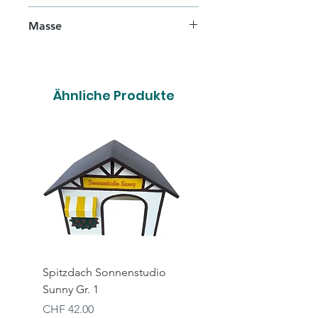
Masse
L 34,5cm x T 29,5cm x H 26cm
Ähnliche Produkte
Spitzdach Sonnenstudio
Spitzdach Hairsalon X
Sunny Gr. 1
Gr. 1
Preis
Preis
CHF 42.00
CHF 42.00