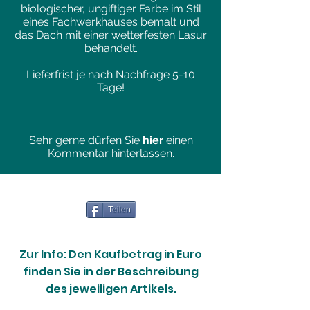
biologischer, ungiftiger Farbe im Stil
eines Fachwerkhauses bemalt und
das Dach mit einer wetterfesten Lasur
behandelt.
Lieferfrist je nach Nachfrage 5-10
Tage!
Sehr gerne dürfen Sie
hier
einen
Kommentar hinterlassen.
Teilen
Zur Info: Den Kaufbetrag in Euro
finden Sie in der Beschreibung
des jeweiligen Artikels.