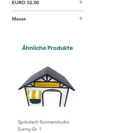
EURO 32.00
Masse
L 38cm x B 25cm x H 20cm
Ähnliche Produkte
Spitzdach Sonnenstudio
Spitzdach Hairsalon X
Sunny Gr. 1
Gr. 1