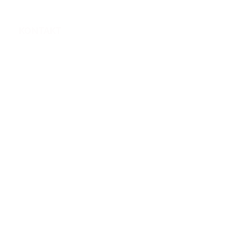
KONTAKT
nager-immobilien@bluewin.ch
Kontaktformular
Kommentare