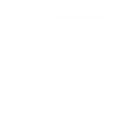
NAGER-IMMOBILIEN
Startseite
Alle Produkte
Nagerhäuser
Hängemattenhäuser
H
ängematten
Kuschelartikel
Heuraufen
Fun-Schilder
Gutscheine