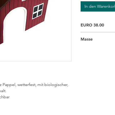
In den Warenko
EURO 38.00
Masse
H 33cm x B 44,5cm
 Pappel, wetterfest, mit biologischer,
alt.
chbar