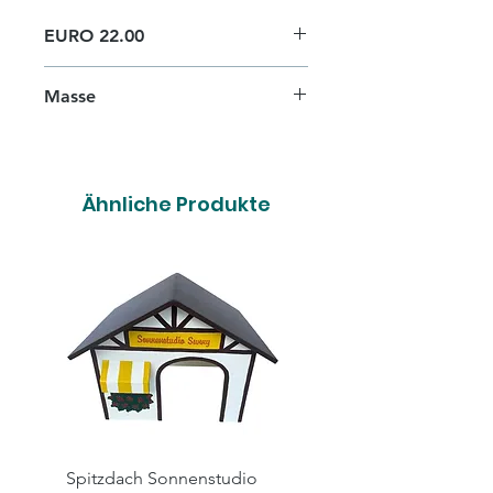
EURO 22.00
Masse
Scheckelmasse 30cm, Höhe
19cm
Ähnliche Produkte
Spitzdach Sonnenstudio
Spitzdach Hairsalon X