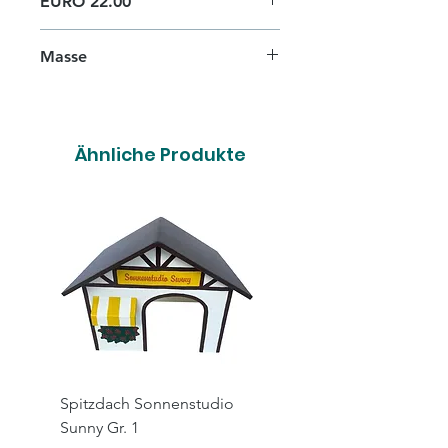
EURO 22.00
Masse
Scheckelmasse 30cm, Höhe
19cm
Ähnliche Produkte
Spitzdach Sonnenstudio
Spitzdach Hairsalon X
Sunny Gr. 1
Gr. 1