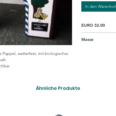
In den Warenko
EURO 32.00
Masse
L 38cm x B 25cm x
 Pappel, wetterfest, mit biologischer,
alt.
chbar
Ähnliche Produkte