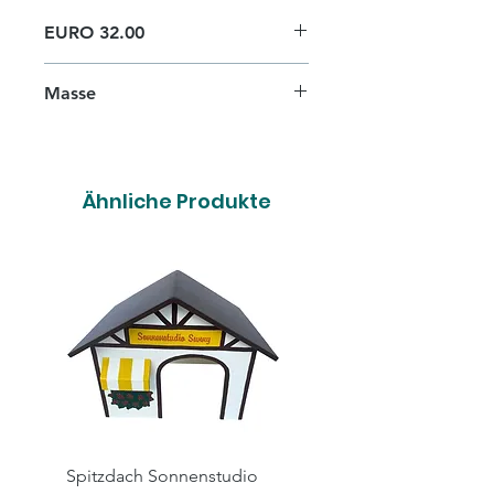
EURO 32.00
Masse
L 38cm x B 25cm x H 20cm
Ähnliche Produkte
Spitzdach Sonnenstudio
Spitzdach Hairsalon X