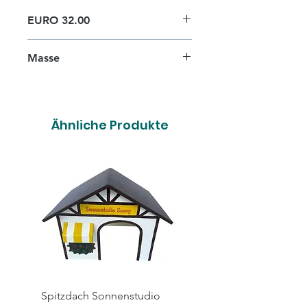
EURO 32.00
Masse
L 38cm x B 25cm x H 20cm
Ähnliche Produkte
Spitzdach Sonnenstudio
Spitzdach Hairsalon X