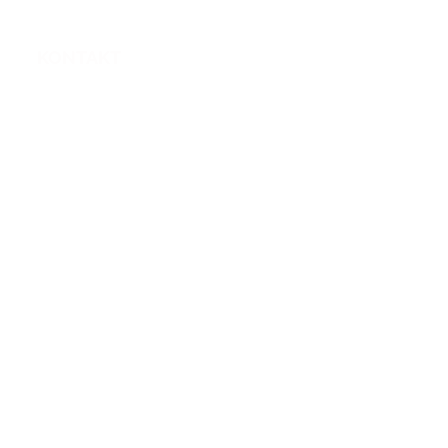
KONTAKT
nager-immobilien@bluewin.ch
Kontaktformular
Kommentare