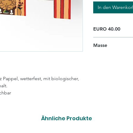
In den Warenko
EURO 40.00
Masse
L 60cm x B 25cm x
 Pappel, wetterfest, mit biologischer,
alt.
chbar
Ähnliche Produkte