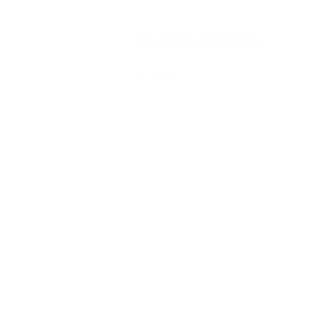
NAGER-IMMOBILIEN
Startseite
Alle Produkte
Nagerhäuser
Hängemattenhäuser
H
ängematten
Kuschelartikel
Heuraufen
Fun-Schilder
Gutscheine