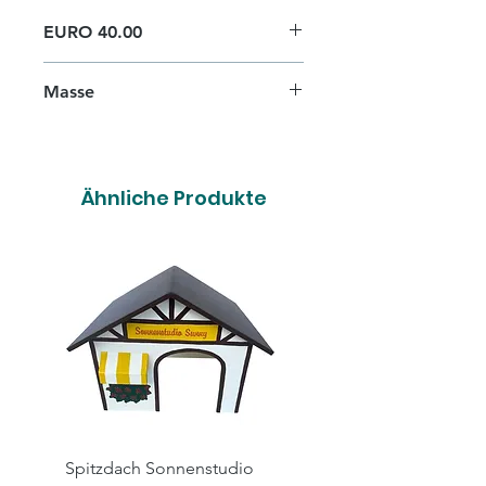
EURO 40.00
Masse
L 60cm x B 25cm x H 20cm
Ähnliche Produkte
Spitzdach Sonnenstudio
Spitzdach Hairsalon X