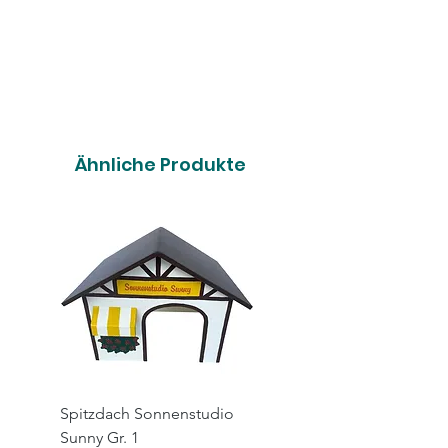
Ähnliche Produkte
Spitzdach Sonnenstudio
Spitzdach Hairsalon X
Sunny Gr. 1
Gr. 1